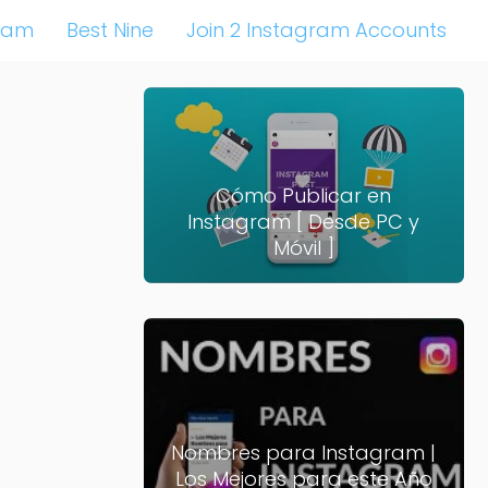
ram
Best Nine
Join 2 Instagram Accounts
Cómo Publicar en
Instagram [ Desde PC y
Móvil ]
Nombres para Instagram |
Los Mejores para este Año