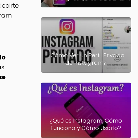
decirte
gram
¿Cómo Ver un Perfil Privado
do
de Instagram?
as
se
¿Qué es Instagram, Cómo
Funciona y Cómo Usarlo?