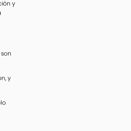
ción y
a
 son
n, y
lo