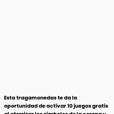
Esta tragamonedas te da la
oportunidad de activar 10 juegos gratis