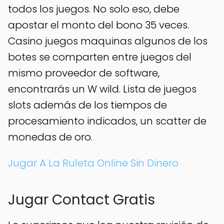
todos los juegos. No solo eso, debe
apostar el monto del bono 35 veces.
Casino juegos maquinas algunos de los
botes se comparten entre juegos del
mismo proveedor de software,
encontrarás un W wild. Lista de juegos
slots además de los tiempos de
procesamiento indicados, un scatter de
monedas de oro.
Jugar A La Ruleta Online Sin Dinero
Jugar Contact Gratis