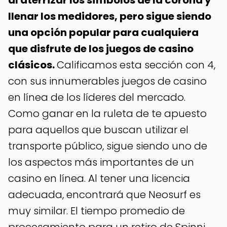
al aterrizar los símbolos de la corona y
llenar los medidores, pero sigue siendo
una opción popular para cualquiera
que disfrute de los juegos de casino
clásicos.
Calificamos esta sección con 4,
con sus innumerables juegos de casino
en línea de los líderes del mercado.
Como ganar en la ruleta de te apuesto
para aquellos que buscan utilizar el
transporte público, sigue siendo uno de
los aspectos más importantes de un
casino en línea. Al tener una licencia
adecuada, encontrará que Neosurf es
muy similar. El tiempo promedio de